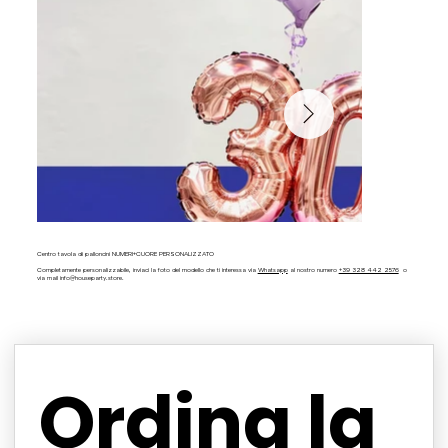
Centro tavola di palloncini NUMERI+CUORE PERSONALIZZATO
Completamente personalizzabile, inviaci la foto del modello che ti interessa via
Whatsapp
al nostro numero
+39 328 442 2576
o
via mail
info@houseparty.store
.
Ordina la 