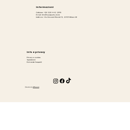
Informazioni
Cellulare: +39 328 442 2576
E-mail: info@houseparty.store
Indirizzo: Via Giovanni Ricordi 13, 20131 Milano MI
Info e privacy
Privacy e cookies
Spedizioni
Domande frequenti
Creato da
Ufficiami