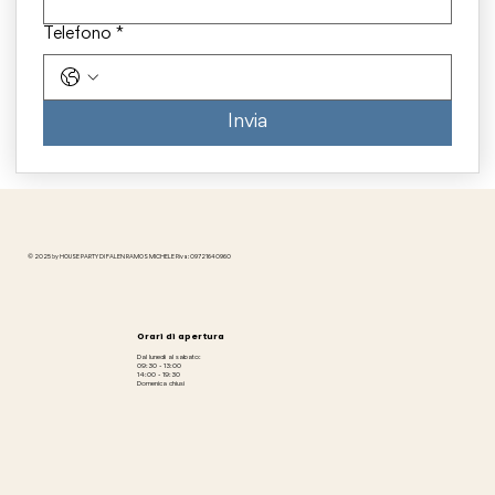
Telefono
*
Invia
© 2025 by HOUSE PARTY DI FALEN RAMOS MICHELE P.iva: 09721640960
Orari di apertura
Dal lunedì al sabato:
09:30 - 13:00
14:00 - 19:30
Domenica chiusi