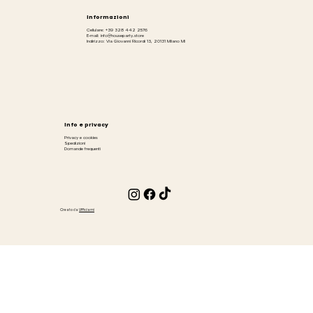
Informazioni
Cellulare: +39 328 442 2576
E-mail: info@houseparty.store
Indirizzo: Via Giovanni Ricordi 13, 20131 Milano MI
Info e privacy
Privacy e cookies
Spedizioni
Domande frequenti
Creato da
Ufficiami