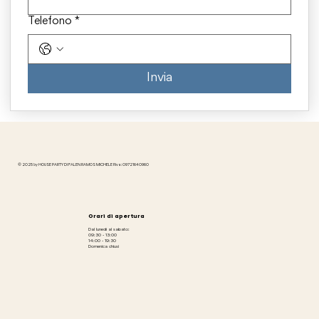
Telefono
*
Invia
© 2025 by HOUSE PARTY DI FALEN RAMOS MICHELE P.iva: 09721640960
Orari di apertura
Dal lunedì al sabato:
09:30 - 13:00
14:00 - 19:30
Domenica chiusi