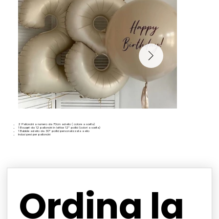
2 Palloncini a numero da 70cm ad elio ( colore a scelta)
1 Bouqet da 12 palloncini in lattice 12” pollici (colori a scelta)
1 Bubble ad elio da 30” pollici personalizzata a elio
Inclusi pesi per palloncini
Ordina la 