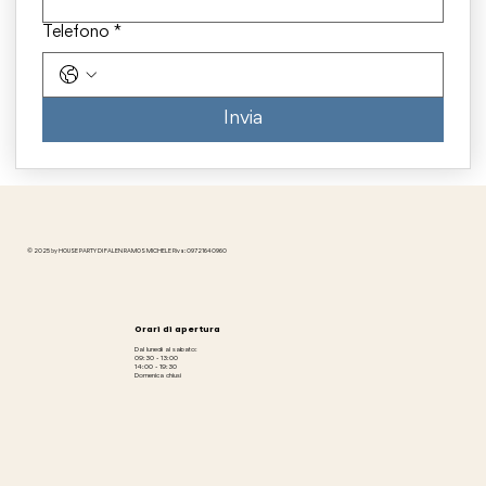
Telefono
*
Invia
© 2025 by HOUSE PARTY DI FALEN RAMOS MICHELE P.iva: 09721640960
Orari di apertura
Dal lunedì al sabato:
09:30 - 13:00
14:00 - 19:30
Domenica chiusi