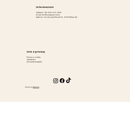
Informazioni
Cellulare: +39 328 442 2576
E-mail: info@houseparty.store
Indirizzo: Via Giovanni Ricordi 13, 20131 Milano MI
Info e privacy
Privacy e cookies
Spedizioni
Domande frequenti
Creato da
Ufficiami