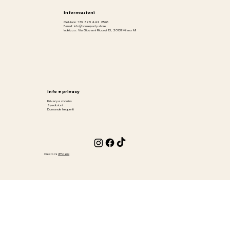
Informazioni
Cellulare: +39 328 442 2576
E-mail: info@houseparty.store
Indirizzo: Via Giovanni Ricordi 13, 20131 Milano MI
Info e privacy
Privacy e cookies
Spedizioni
Domande frequenti
Creato da
Ufficiami