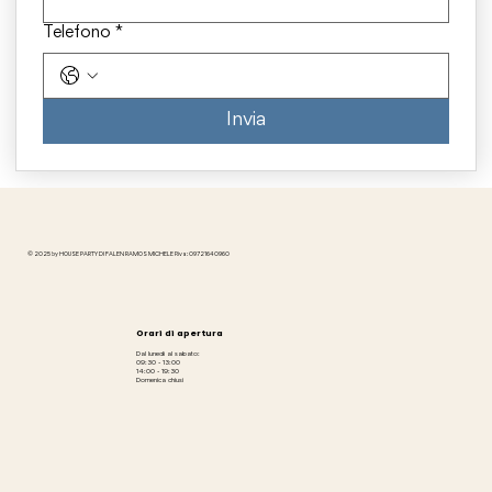
Telefono
*
Invia
© 2025 by HOUSE PARTY DI FALEN RAMOS MICHELE P.iva: 09721640960
Orari di apertura
Dal lunedì al sabato:
09:30 - 13:00
14:00 - 19:30
Domenica chiusi