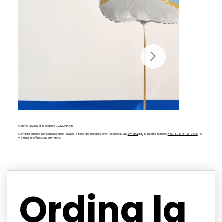
Centro tavola di palloncini COMUNIONE
Completamente personalizzabile, inviaci la foto del modello che ti interessa via
Whatsapp
al nostro numero
+39 328 442 2576
o
via mail
info@houseparty.store
.
Ordina la 