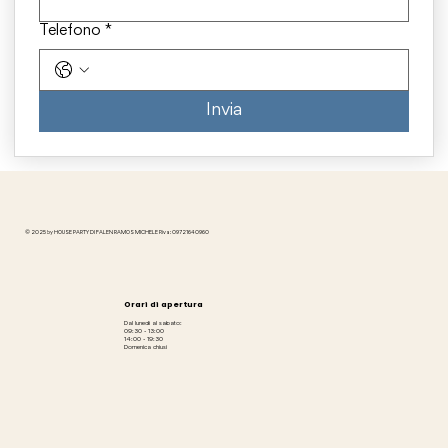
Telefono
*
Invia
© 2025 by HOUSE PARTY DI FALEN RAMOS MICHELE P.iva: 09721640960
Orari di apertura
Dal lunedì al sabato:
09:30 - 13:00
14:00 - 19:30
Domenica chiusi