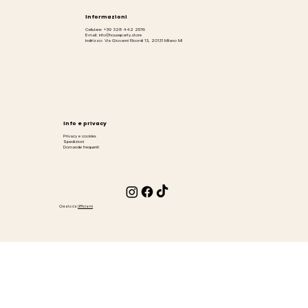
Informazioni
Cellulare: +39 328 442 2576
E-mail: info@houseparty.store
Indirizzo: Via Giovanni Ricordi 13, 20131 Milano MI
Info e privacy
Privacy e cookies
Spedizioni
Domande frequenti
Creato da
Ufficiami