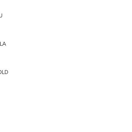
U
LA
OLD
D