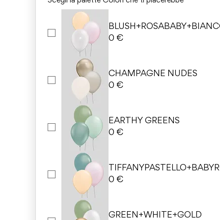
Scegli la palette Colori che ti piacerebbe
*
BLUSH+ROSABABY+BIAN
0 €
CHAMPAGNE NUDES
0 €
EARTHY GREENS
0 €
TIFFANYPASTELLO+BABY
0 €
GREEN+WHITE+GOLD