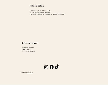
Informazioni
Cellulare: +39 328 442 2576
E-mail: info@houseparty.store
Indirizzo: Via Giovanni Ricordi 13, 20131 Milano MI
Info e privacy
Privacy e cookies
Spedizioni
Domande frequenti
Creato da
Ufficiami