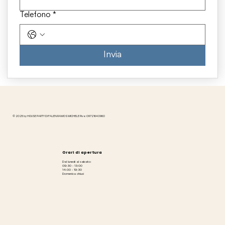
Telefono
*
Invia
© 2025 by HOUSE PARTY DI FALEN RAMOS MICHELE P.iva: 09721640960
Orari di apertura
Dal lunedì al sabato:
09:30 - 13:00
14:00 - 19:30
Domenica chiusi