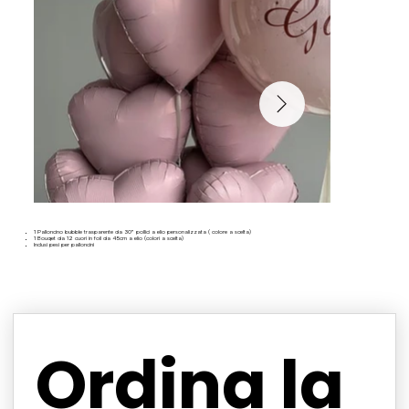
1 Palloncino bubble trasparente da 30” pollici a elio personalizzata ( colore a scelta)
1 Bouqet da 12 cuori in foil da 45cm a elio (colori a scelta)
Inclusi pesi per palloncini
Ordina la 