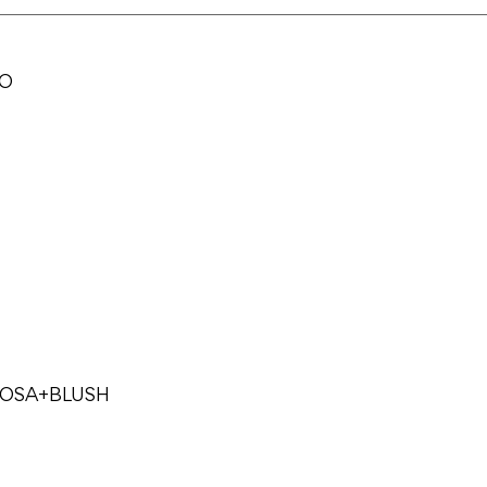
CO
ROSA+BLUSH