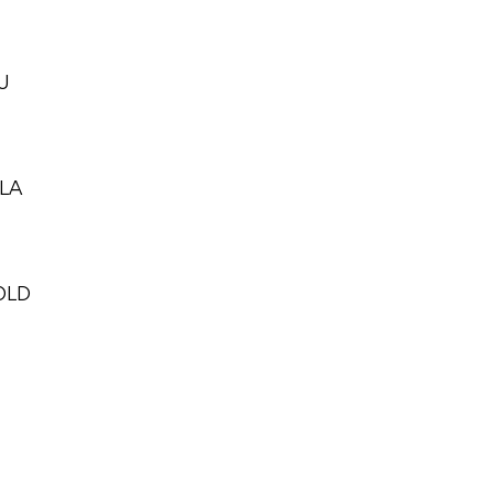
U
LA
OLD
D