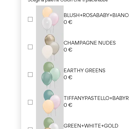
Scegli la palette Colori che ti piacerebbe
*
BLUSH+ROSABABY+BIAN
0 €
CHAMPAGNE NUDES
0 €
EARTHY GREENS
0 €
TIFFANYPASTELLO+BABY
0 €
GREEN+WHITE+GOLD