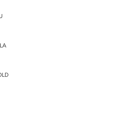
U
LA
OLD
D