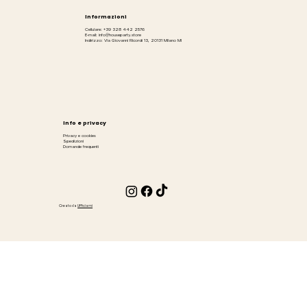
Informazioni
Cellulare: +39 328 442 2576
E-mail: info@houseparty.store
Indirizzo: Via Giovanni Ricordi 13, 20131 Milano MI
Info e privacy
Privacy e cookies
Spedizioni
Domande frequenti
Creato da
Ufficiami