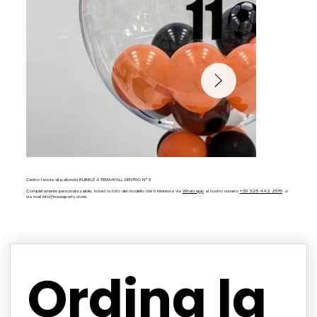
Centro tavola di palloncini BUBBLE A TEMA+PALL DENTRO N°3
Completamente personalizzabile, inviaci la foto del modello che ti interessa via
Whatsapp
al nostro numero
+39 328 442 2576
o
via mail
info@houseparty.store
.
Ordina la 