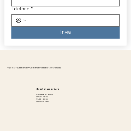
Telefono
*
Invia
© 2025 by HOUSE PARTY DI FALEN RAMOS MICHELE P.iva: 09721640960
Orari di apertura
Dal lunedì al sabato:
09:30 - 13:00
14:00 - 19:30
Domenica chiusi